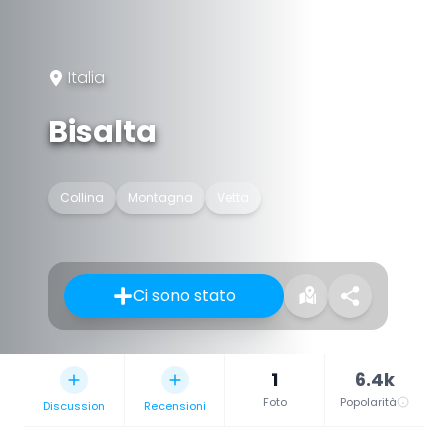
Italia
Bisalta
Collina
Montagna
Vetta
Ci sono stato
1
6.4k
Foto
Popolarità
Discussion
Recensioni