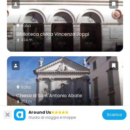
Italia
Biblioteca civica Vincenzo Joppi
424 m
Italia
Chiesa di Sant'Antonio Abate
353 m
Around Us
Scarica
Guida di viaggio e mappe