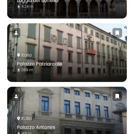
Loggia del Lionello
524 m
Italia
Palazzo Patriarcale
399 m
Italia
Palazzo Antonini
431 m