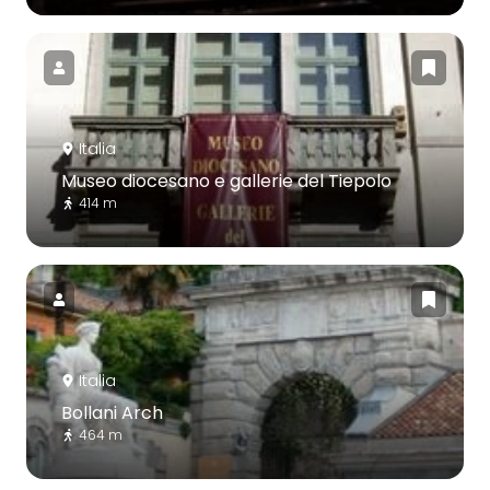
Italia
Museo diocesano e gallerie del Tiepolo
414 m
Italia
Bollani Arch
464 m