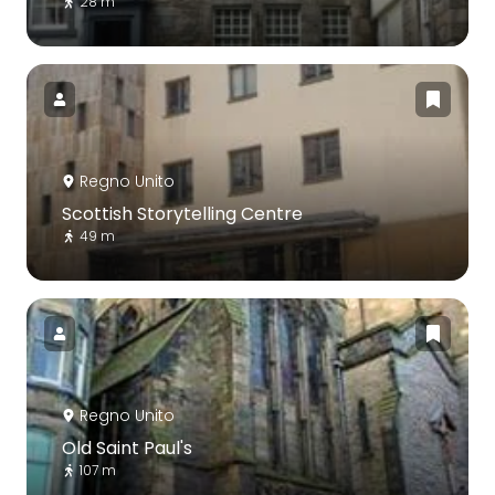
28 m
Regno Unito
Scottish Storytelling Centre
49 m
Regno Unito
Old Saint Paul's
107 m