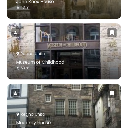
John Knox House
43 m
Regno Unito
Museum of Childhood
63 m
Regno Unito
Moubray House