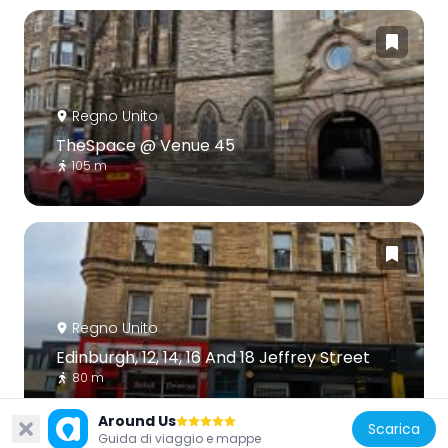
Regno Unito
TheSpace @ Venue 45
105 m
Regno Unito
Edinburgh, 12, 14, 16 And 18 Jeffrey Street
80 m
Around Us
Scarica
Guida di viaggio e mappe