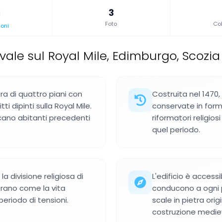
3
Foto
Col
oni
ale sul Royal Mile, Edimburgo, Scozia
tra di quattro piani con
Costruita nel 1470,
tti dipinti sulla Royal Mile.
conservate in forma 
ficano abitanti precedenti
riformatori religios
quel periodo.
a divisione religiosa di
L'edificio è accessi
trano come la vita
conducono a ogni 
eriodo di tensioni.
scale in pietra orig
costruzione medie