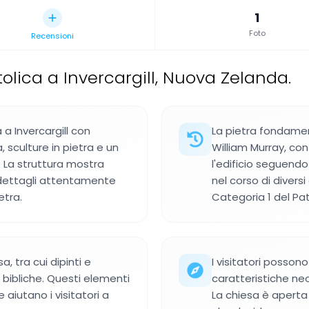
1
Foto
Recensioni
olica a Invercargill, Nuova Zelanda.
 a Invercargill con
La pietra fondamen
 sculture in pietra e un
William Murray, con
 La struttura mostra
l'edificio seguendo 
 dettagli attentamente
nel corso di divers
etra.
Categoria 1 del Pa
a, tra cui dipinti e
I visitatori possono
bibliche. Questi elementi
caratteristiche neo
 aiutano i visitatori a
La chiesa è aperta 