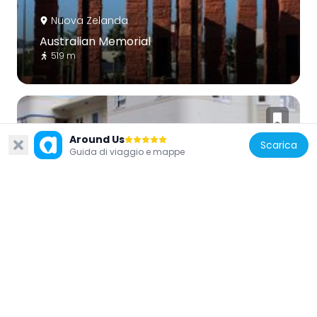
Nuova Zelanda
Australian Memorial
519 m
Around Us
Scarica
Guida di viaggio e mappe
Nuova Zelanda
Belvedere
769 m