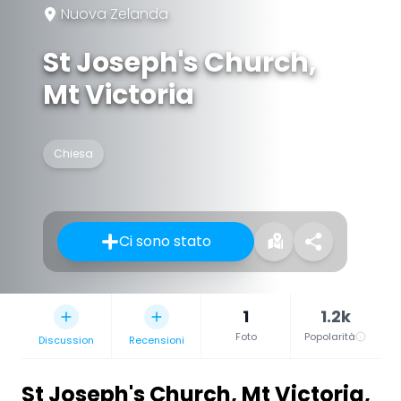
Nuova Zelanda
St Joseph's Church,
Mt Victoria
Chiesa
Ci sono stato
1
1.2k
Foto
Popolarità
Discussion
Recensioni
St Joseph's Church, Mt Victoria
,