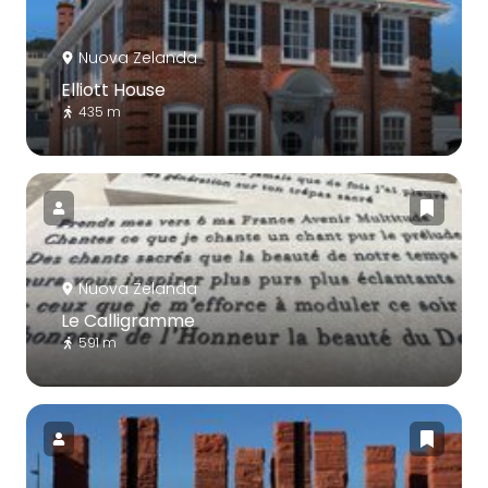
Nuova Zelanda
Elliott House
435 m
Nuova Zelanda
Le Calligramme
591 m