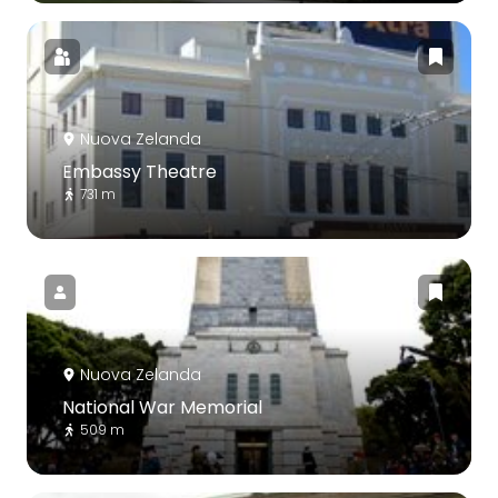
Nuova Zelanda
Embassy Theatre
731 m
Nuova Zelanda
National War Memorial
509 m