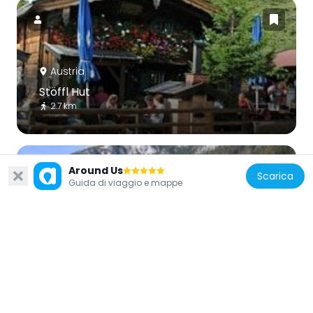
Austria
Stöffl Hut
2.7 km
Around Us
Scarica
Guida di viaggio e mappe
Austria
Bärnstattkapelle
1.8 km