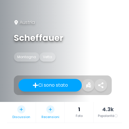
Austria
Scheffauer
Montagna
Vetta
Ci sono stato
1
4.3k
Foto
Popolarità
Discussion
Recensioni