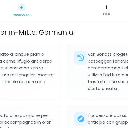
1
Foto
Recensioni
Berlin-Mitte, Germania.
ato di cinque piani a
Karl Bonatz progett
ta come rifugio antiaereo
passeggeri ferrovi
ce si innalzano senza
bombardamenti alle
ture rettangolari, mentre
utilizzò l'edificio 
ose piccole camere con
trasformasse succ
d'arte privata.
vato di esposizione per
L'accesso è possibi
i accompagnati in orari
anticipo con gruppi