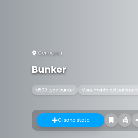
Germania
Bunker
M500 type bunker
Monumento del patrimoni
Ci sono stato