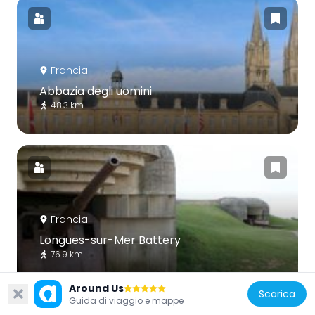
Francia
Abbazia degli uomini
48.3 km
Francia
Longues-sur-Mer Battery
76.9 km
Around Us
Scarica
Guida di viaggio e mappe