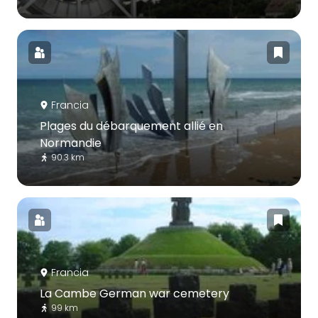
Francia
Plages du débarquement allié en
Normandie
90.3 km
Francia
La Cambe German war cemetery
99 km