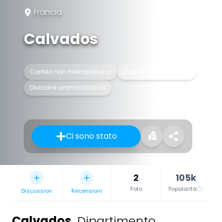
Francia
Calvados
Contea non metropolitana
Dipartimento francese
Divisione amministrativa
Ci sono stato
2
105k
Foto
Popolarità
Discussion
Recensioni
Calvados
,
Dipartimento