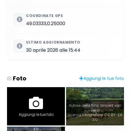
COORDINATE GPS
49.03333,0.25000
ULTIMO AGGIORNAMENTO
30 aprile 2026 alle 15:44
Foto
Aggiungi le tue foto
Vista panoramica
Autore della foto: Vincent van
Zeijst
Autore della foto:
Aggiungi le tue foto
Licenza fotografica: CC BY-SA
Baronnie_Douvres-la-
3.0
Délivrande.jpg
Licenza fotografica: CC BY-SA
3.0