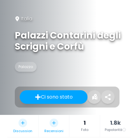
Italia
Palazzi Contarini degli
Scrigni e Corfù
Palazzo
Ci sono stato
1
1.8k
Foto
Popolarità
Discussion
Recensioni