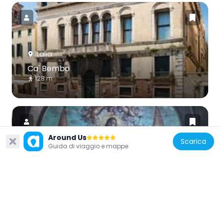
Italia
Ca' Bembo
128 m
Around Us
Scarica
Guida di viaggio e mappe
Italia
Apoteosi di Sant'Orsola e delle sue
compagne
111 m