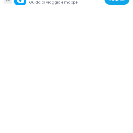
Guida di viaggio e mappe
Nigeria
Opa Oranmiyan
80.3 km
Nigeria
The Old Palace of the Deji of Akure
65.7 km