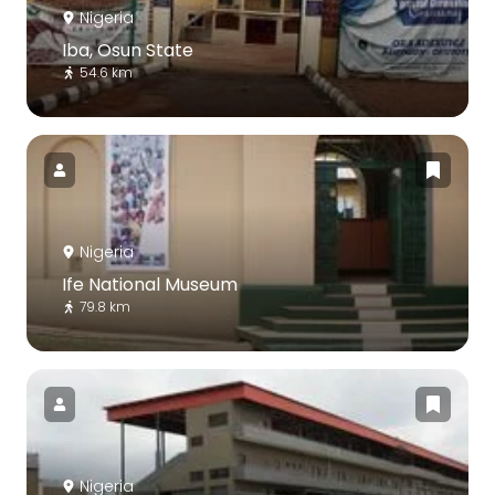
Nigeria
Iba, Osun State
54.6 km
Nigeria
Ife National Museum
79.8 km
Nigeria