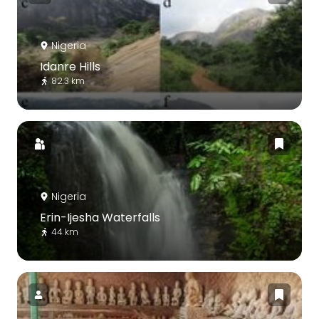
Nigeria
Idanre Hills
82.3 km
Nigeria
Erin-Ijesha Waterfalls
44 km