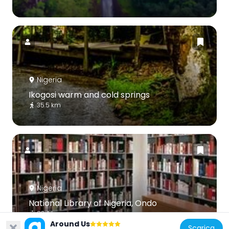
Nigeria
Ikogosi warm and cold springs
35.5 km
Nigeria
National Library of Nigeria, Ondo
83.4 km
Around Us
Scarica