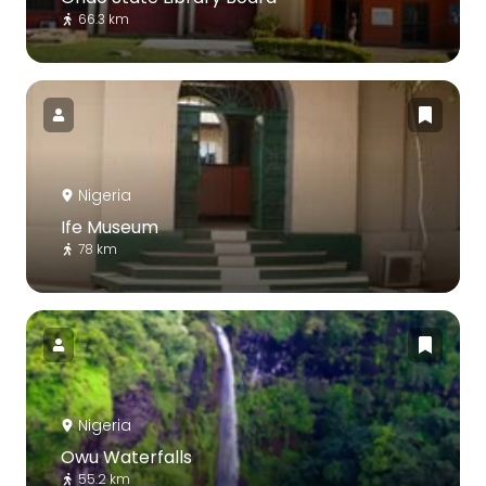
66.3 km
Nigeria
Ife Museum
78 km
Nigeria
Owu Waterfalls
55.2 km