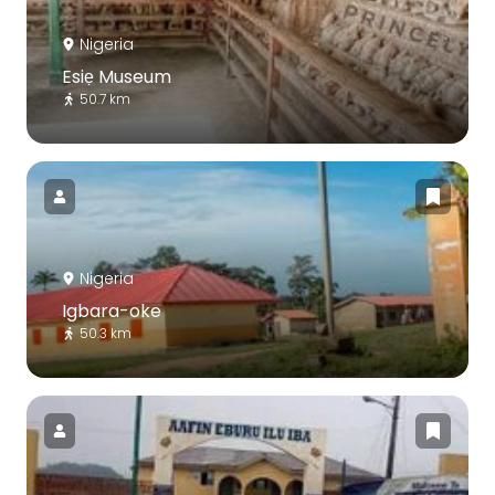
Nigeria
Esiẹ Museum
50.7 km
Nigeria
Igbara-oke
50.3 km