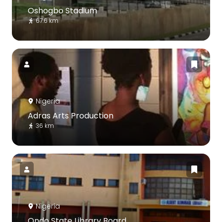
Oshogbo Stadium
67.6 km
Nigeria
Adras Arts Production
36 km
Nigeria
Ondo State Library Board