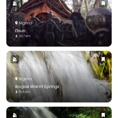
Nigeria
Osun
33.7 km
Nigeria
Ikogosi Warm Springs
51.5 km