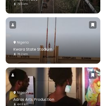
76.9 km
Nigeria
Kwara State Stadium
76.2 km
Nigeria
Adras Arts Production
44.8 km