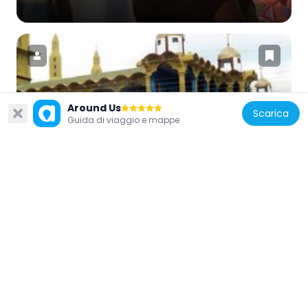
Nigeria
Around Us
Scarica
Guida di viaggio e mappe
Odeomu Central Mosque
34.3 km
Nigeria
Ife Museum
34 km