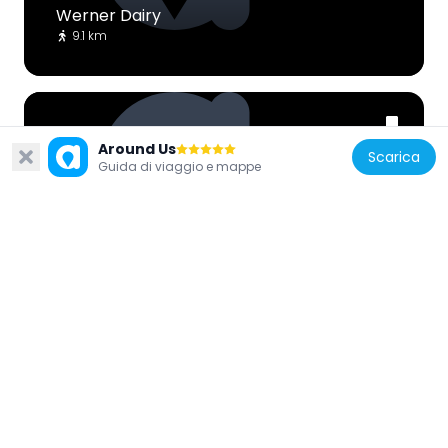
Werner Dairy
9.1 km
Around Us
Scarica
Guida di viaggio e mappe
Nuova Zelanda
Stewart Town
7.9 km
Nuova Zelanda
Nevis Bluff