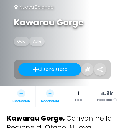
Nuova Zelanda
Kawarau Gorge
Gola
Valle
Ci sono stato
1
4.8k
Foto
Popolarità
Discussion
Recensioni
Kawarau Gorge
,
Canyon nella
Regione di Otago, Nuova