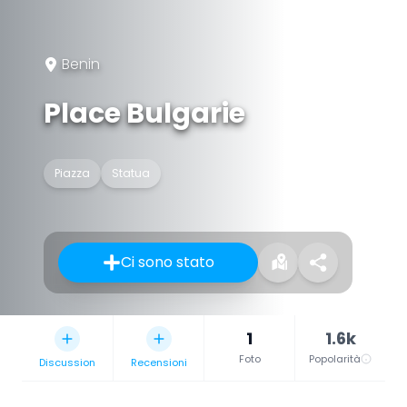
Benin
Place Bulgarie
Piazza
Statua
Ci sono stato
1
1.6k
Foto
Popolarità
Discussion
Recensioni