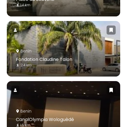
1.4 km
Benin
Fondation Claudine Talon
2.4 km
Benin
CanalOlympia Wologuèdé
1.5 km