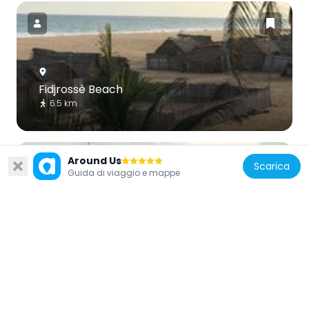
Fidjrossè Beach
6.5 km
Around Us
Scarica
Guida di viaggio e mappe
Benin
Pont Konrad-Adenauer de Cotonou
3.1 km