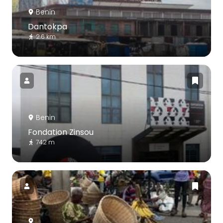
Benin
Dantokpa
2.6 km
Benin
Fondation Zinsou
742 m