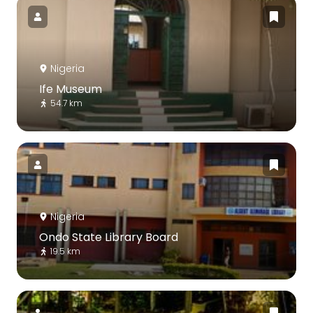
Nigeria
Ife Museum
54.7 km
Nigeria
Ondo State Library Board
19.5 km