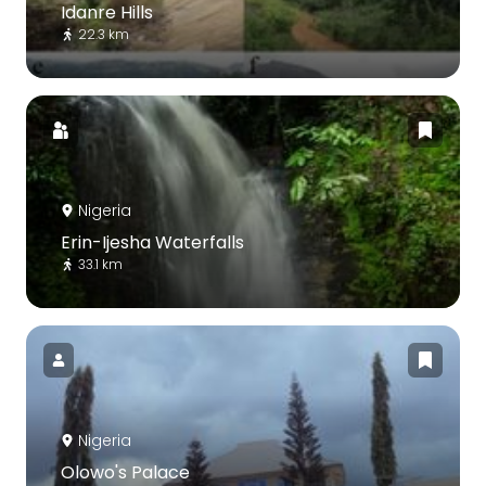
Idanre Hills
22.3 km
Nigeria
Erin-Ijesha Waterfalls
33.1 km
Nigeria
Olowo's Palace