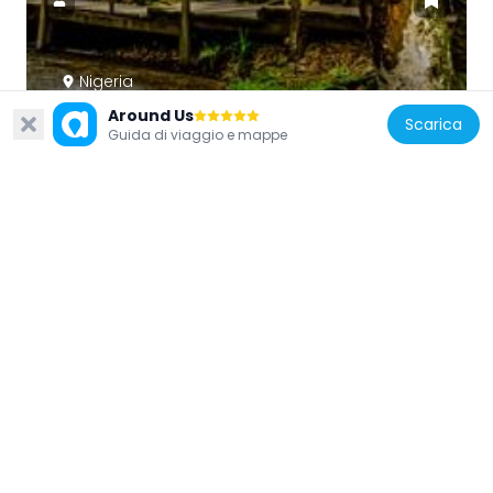
Nigeria
Ikogosi warm and cold springs
Around Us
Scarica
Guida di viaggio e mappe
33 km
Nigeria
National Library of Nigeria, Ondo
60.7 km