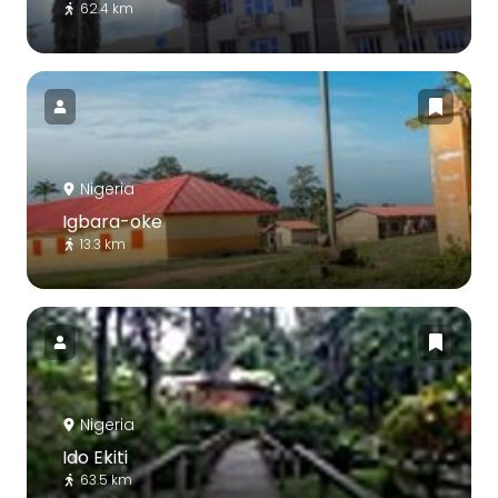
62.4 km
Nigeria
Igbara-oke
13.3 km
Nigeria
Ido Ekiti
63.5 km