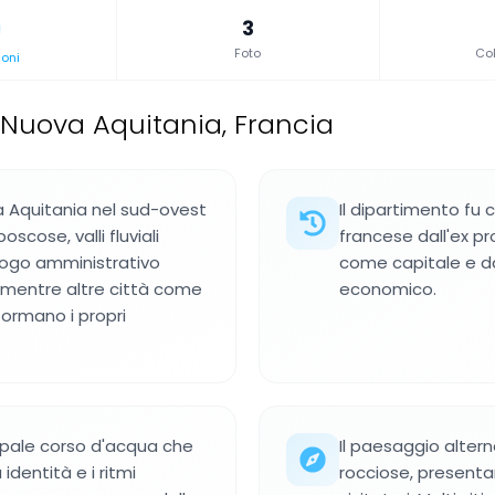
3
Foto
Col
oni
 Nuova Aquitania, Francia
a Aquitania nel sud-ovest
Il dipartimento fu 
oscose, valli fluviali
francese dall'ex pr
luogo amministrativo
come capitale e da
, mentre altre città come
economico.
ormano i propri
cipale corso d'acqua che
Il paesaggio alterna
identità e i ritmi
rocciose, presentan