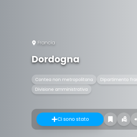
Francia
Dordogna
Contea non metropolitana
Dipartimento fr
Divisione amministrativa
Ci sono stato